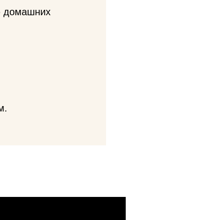
ю домашних
м.