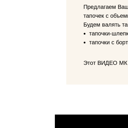
Предлагаем Ваш
тапочек с объе
Будем валять та
тапочки-шлеп
тапочки с бор
Этот ВИДЕО МК 