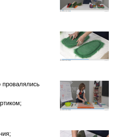
о провалялись
ортиком;
ния;