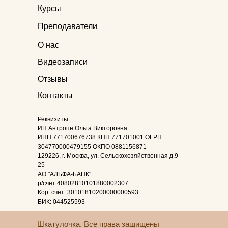
Курсы
Преподаватели
О нас
Видеозаписи
Отзывы
Контакты
Реквизиты:
ИП Антропе Ольга Викторовна
ИНН 771700676738 КПП 771701001 ОГРН
304770000479155 ОКПО 0881156871
129226, г. Москва, ул. Сельскохозяйственная д.9-
25
АО "АЛЬФА-БАНК"
р/счет 40802810101880002307
Кор. счёт: 30101810200000000593
БИК: 044525593
Шкатулочка. Все права защищены