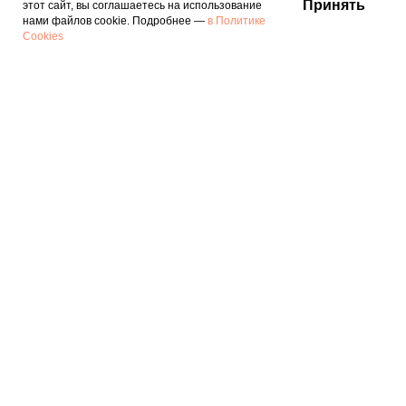
Принять
этот сайт, вы соглашаетесь на использование
нами файлов cookie. Подробнее —
в Политике
Cookies
Онлайн-школа рукоделия
8 (985)-480-77-40
Заказать звонок
Политика конфиденциальности
Договор-оферта