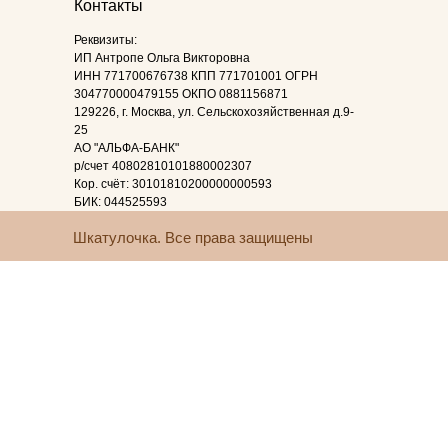
Контакты
Реквизиты:
ИП Антропе Ольга Викторовна
ИНН 771700676738 КПП 771701001 ОГРН
304770000479155 ОКПО 0881156871
129226, г. Москва, ул. Сельскохозяйственная д.9-
25
АО "АЛЬФА-БАНК"
р/счет 40802810101880002307
Кор. счёт: 30101810200000000593
БИК: 044525593
Шкатулочка. Все права защищены