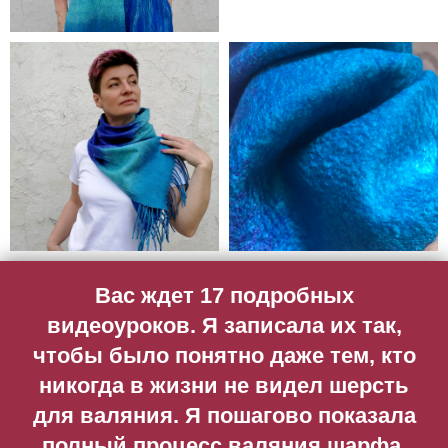
Вас ждет 17 подробных
видеоуроков. Я записала их так,
чтобы было понятно даже тем, кто
никогда в жизни не видел шерсть
для валяния. Я пошагово показала
полный процесс валяния шарфа.