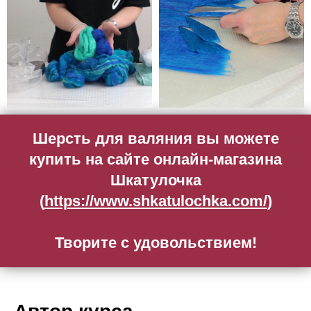
Шерсть для валяния вы можете
купить на сайте онлайн-магазина
Шкатулочка
(
https://www.shkatulochka.com/
)
Творите с удовольствием!