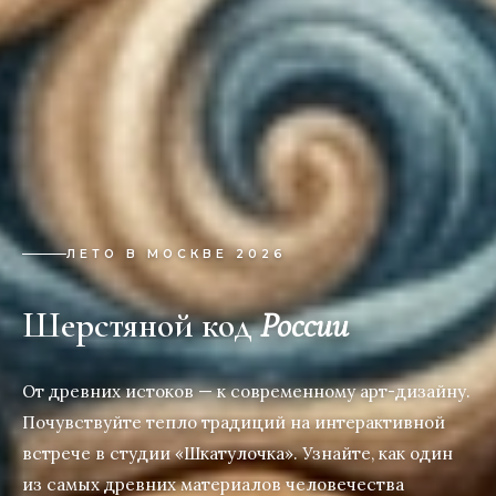
ЛЕТО В МОСКВЕ 2026
Шерстяной код
России
От древних истоков — к современному арт-дизайну.
Почувствуйте тепло традиций на интерактивной
встрече в студии «Шкатулочка». Узнайте, как один
из самых древних материалов человечества