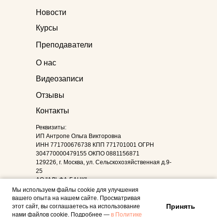
Новости
Курсы
Преподаватели
О нас
Видеозаписи
Отзывы
Контакты
Реквизиты:
ИП Антропе Ольга Викторовна
ИНН 771700676738 КПП 771701001 ОГРН
304770000479155 ОКПО 0881156871
129226, г. Москва, ул. Сельскохозяйственная д.9-
25
АО "АЛЬФА-БАНК"
р/счет 40802810101880002307
Мы используем файлы cookie для улучшения
Кор. счёт: 30101810200000000593
вашего опыта на нашем сайте. Просматривая
БИК: 044525593
Принять
этот сайт, вы соглашаетесь на использование
нами файлов cookie. Подробнее —
в Политике