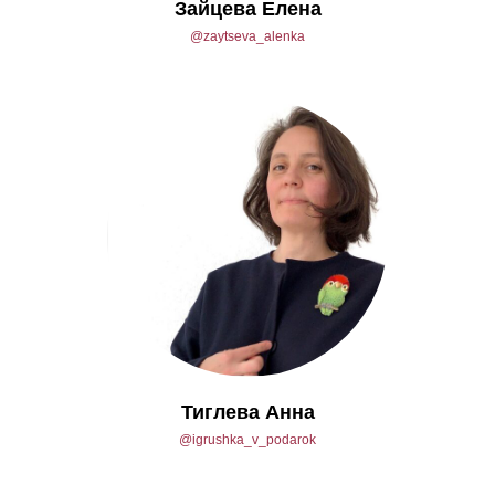
Зайцева Елена
@zaytseva_alenka
Тиглева Анна
@igrushka_v_podarok