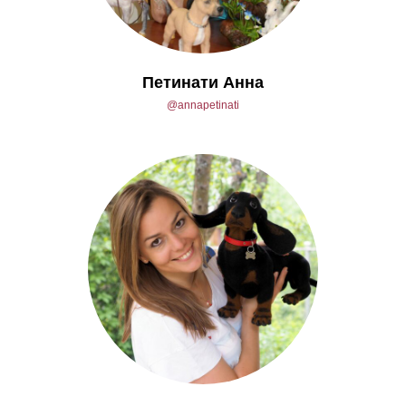
Петинати Анна
@annapetin ati