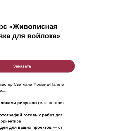
рс «Живописная
вка для войлока»
Заказать
 мастер Светлана Фомина-Папета
рса:
лонами рисунков
(мак, портрет,
отографий готовых работ
для
 ориентира
идей для ваших проектов
— от