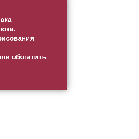
лока
лока.
 рисования
или обогатить