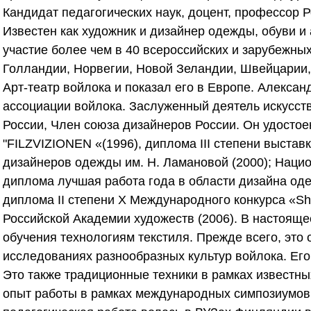
Кандидат педагогических наук, доцент, профессор 
Известен как художник и дизайнер одежды, обуви и 
участие более чем в 40 всероссийских и зарубежных
Голландии, Норвегии, Новой Зеландии, Швейцарии, 
Арт-театр войлока и показал его в Европе. Алекс
ассоциации войлока. Заслуженный деятель искусст
России, Член союза дизайнеров России. Он удосто
"FILZVIZIONEN «(1996), диплома III степени выста
дизайнеров одежды им. Н. Ламановой (2000); Нацио
диплома лучшая работа года в области дизайна оде
диплома II степени X Международного конкурса «Sh
Российской Академии художеств (2006). В настоящ
обучения технологиям текстиля. Прежде всего, это
исследованиях разнообразных культур войлока. Его
Это также традиционные техники в рамках известн
опыт работы в рамках международных симпозиумов,