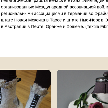
педагогическая работа велась в ВУЗах Финляндии в 
организованных Международной ассоциацией войло
региональными ассоциациями в Германии во Фрайбу
штате Новая Мексика в Таосе и штате Нью-Йорк в О
в Австралии в Перте, Оранже и Хошеме. (Textile Fib