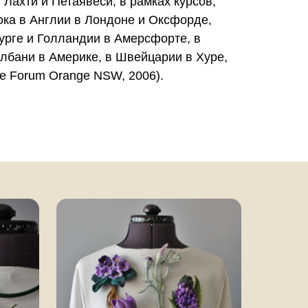
Лахти и Петаявеси, в рамках курсов,
ка в Англии в Лондоне и Оксфорде,
рге и Голландии в Амерсфорте, в
лбани в Америке, в Швейцарии в Хуре,
re Forum Orange NSW, 2006).